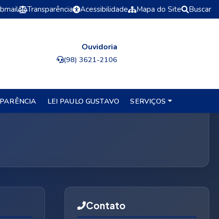
bmail
Transparência
Acessibilidade
Mapa do Site
Buscar
Ouvidoria
(98) 3621-2106
hão - MA
PARÊNCIA
LEI PAULO GUSTAVO
SERVIÇOS
Contato