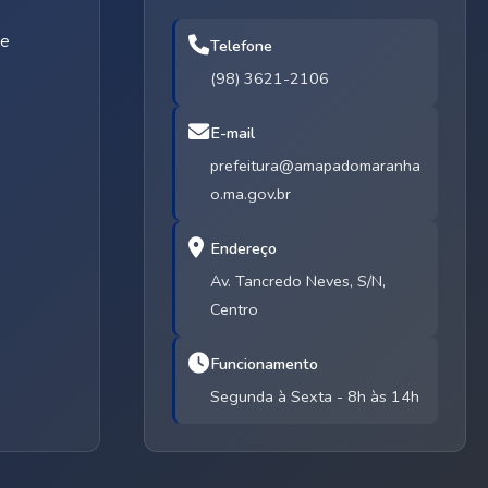
de
Telefone
(98) 3621-2106
E-mail
prefeitura@amapadomaranha
o.ma.gov.br
Endereço
Av. Tancredo Neves, S/N,
Centro
Funcionamento
Segunda à Sexta - 8h às 14h